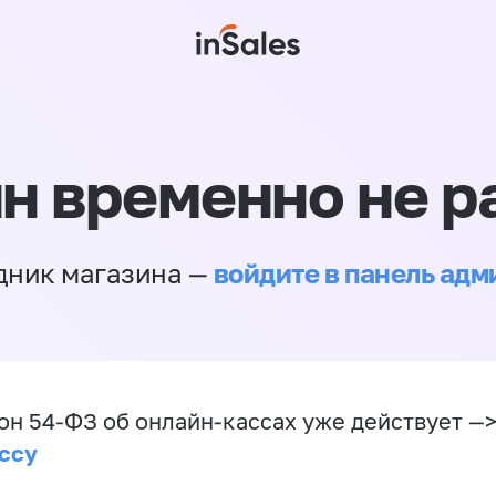
н временно не р
войдите в панель ад
дник магазина —
он 54-ФЗ об онлайн-кассах уже действует —
ссу