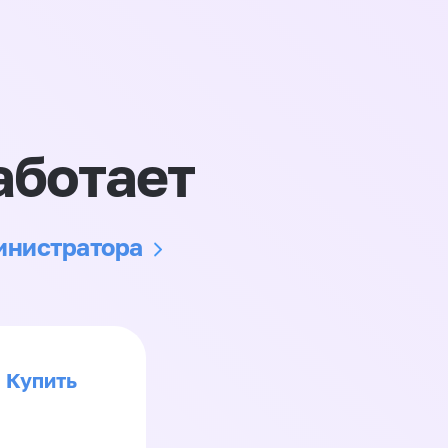
аботает
министратора
Купить
>