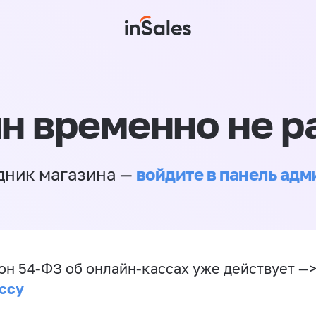
н временно не р
войдите в панель ад
дник магазина —
он 54-ФЗ об онлайн-кассах уже действует —
ссу