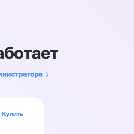
аботает
министратора
Купить
>