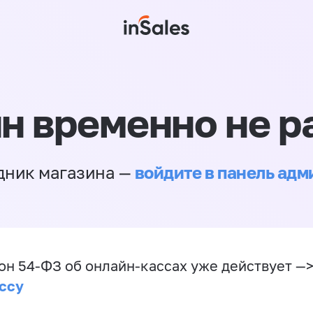
н временно не р
войдите в панель ад
дник магазина —
он 54-ФЗ об онлайн-кассах уже действует —
ссу