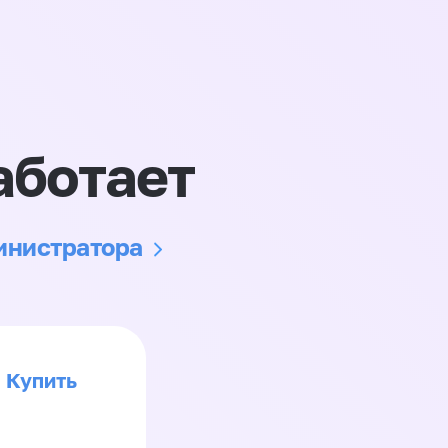
аботает
министратора
Купить
>