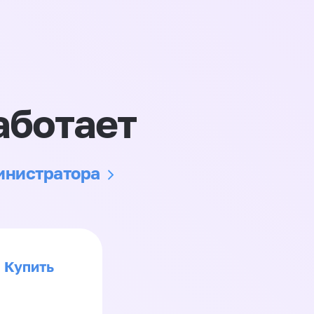
аботает
министратора
Купить
>