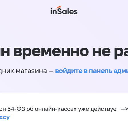
н временно не р
войдите в панель ад
дник магазина —
он 54-ФЗ об онлайн-кассах уже действует —
ссу