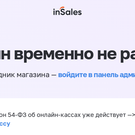
н временно не р
войдите в панель ад
дник магазина —
он 54-ФЗ об онлайн-кассах уже действует —
ссу