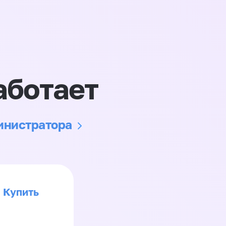
аботает
министратора
Купить
>