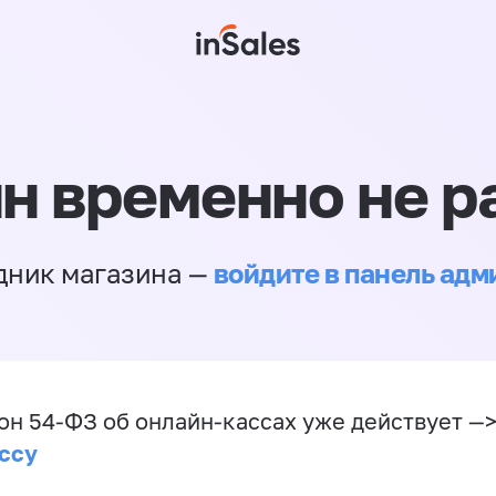
н временно не р
войдите в панель ад
дник магазина —
он 54-ФЗ об онлайн-кассах уже действует —
ссу