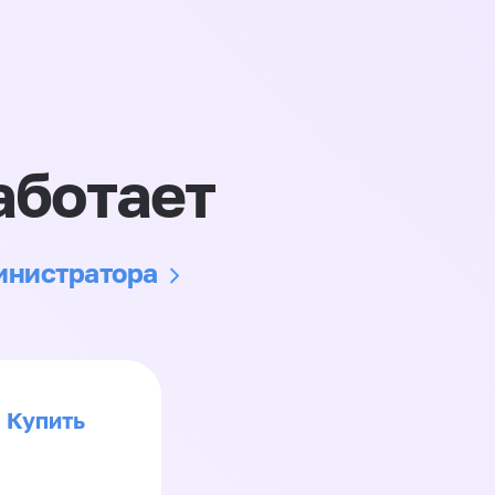
аботает
министратора
Купить
>