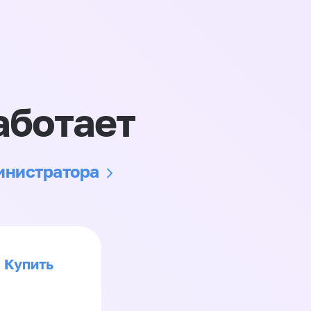
аботает
министратора
Купить
>