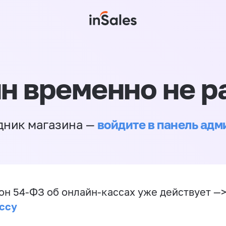
н временно не р
войдите в панель ад
дник магазина —
он 54-ФЗ об онлайн-кассах уже действует —
ссу