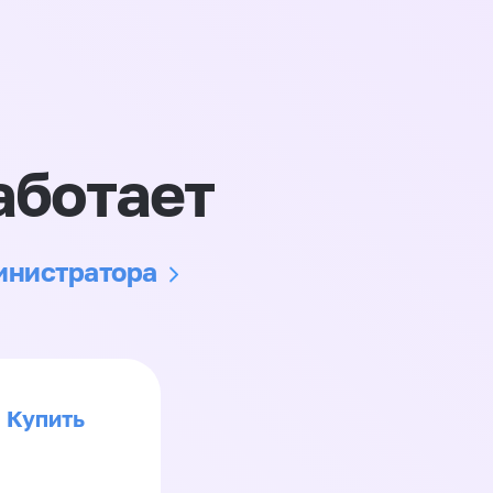
аботает
министратора
Купить
>