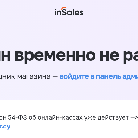
н временно не р
войдите в панель ад
дник магазина —
он 54-ФЗ об онлайн-кассах уже действует —
ссу