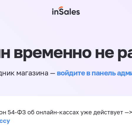
н временно не р
войдите в панель ад
дник магазина —
он 54-ФЗ об онлайн-кассах уже действует —
ссу