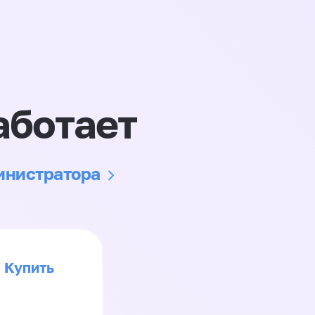
аботает
министратора
Купить
>