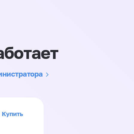
аботает
министратора
Купить
>