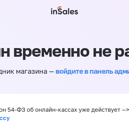
н временно не р
войдите в панель ад
дник магазина —
он 54-ФЗ об онлайн-кассах уже действует —
ссу